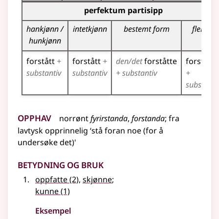
Bøyingstabell for dette verbet (partisippformer)
perfektum partisipp
hankjønn /
intetkjønn
bestemt form
flertall
hunkjønn
forstått
+
forstått
+
den/det
forståtte
forståtte
substantiv
substantiv
+ substantiv
+
substanti
Opphav
norrønt
fyrirstanda
,
forstanda
;
fra
lavtysk
opprinnelig ‘stå foran noe (for å
undersøke det)'
Betydning og bruk
oppfatte
(2)
,
skjønne
;
kunne
(1)
Eksempel