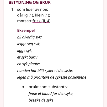
Betydning og bruk
som lider av noe
;
dårlig
(1)
,
klein
(1)
;
2
motsatt
frisk
(
II
, 4)
Eksempel
bli alvorlig
syk
;
legge seg syk
;
ligge syk
;
et sykt barn
;
en syk plante
;
hunden har blitt sykere i det siste
;
legen må prioritere de sykeste pasientene
brukt som substantiv:
finne et tilbud for den syke
;
besøke de syke