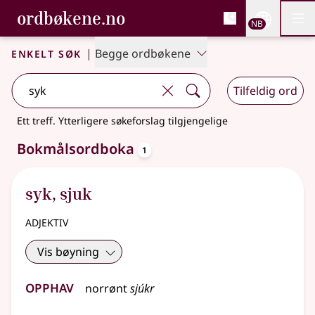
, Bokmålsordboka og N
ordbøkene.no
Nettsi
NB
Men
Gå til hovedinnhold
Tilgjengelighet
Bokmålsordboka og Nynorskordboka
Enkelt søk
|
Begge ordbøkene
Tilfeldig ord
Ett treff
.
Ytterligere søkeforslag tilgjengelige
oppslagsord
Bokmålsordboka
1
syk
,
sjuk
adjektiv
Vis bøyning
Opphav
norrønt
sjúkr