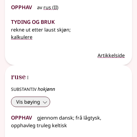
Opphav
2
av
rus
(
II)
Tyding og bruk
rekne ut etter laust skjøn
;
kalkulere
Artikkelside
1
ruse
I
substantiv
hokjønn
Vis bøying
Opphav
gjennom
dansk
;
frå
lågtysk
,
opphavleg truleg
keltisk