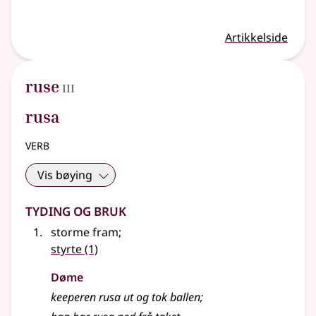
Artikkelside
3
ruse
III
rusa
verb
Vis bøying
Tyding og bruk
storme fram
;
styrte
(1)
Døme
keeperen rusa ut og tok ballen
;