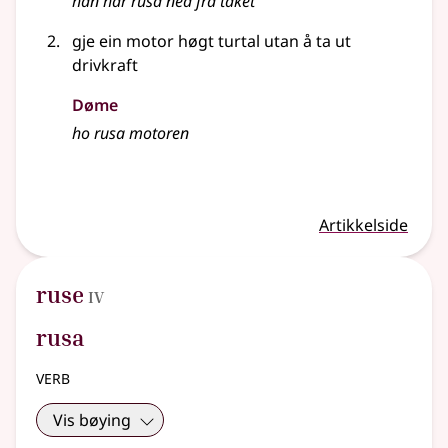
han har rusa ned frå taket
gje ein motor høgt turtal utan å ta ut
drivkraft
Døme
ho rusa motoren
Artikkelside
4
ruse
IV
rusa
verb
Vis bøying