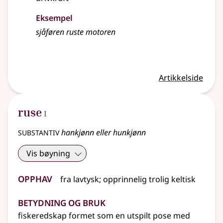
Eksempel
sjåføren ruste motoren
Artikkelside
1
ruse
I
substantiv
hankjønn eller hunkjønn
Vis bøyning
Opphav
fra
lavtysk
;
opprinnelig
trolig
keltisk
Betydning og bruk
fiskeredskap formet som en utspilt pose med