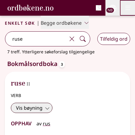
, Bokmålsordboka og N
ordbøkene.no
Nettsi
NB
Men
Gå til hovedinnhold
Tilgjengelighet
Bokmålsordboka og Nynorskordboka
Enkelt søk
|
Begge ordbøkene
Tilfeldig ord
7 treff
.
Ytterligere søkeforslag tilgjengelige
oppslagsord
Bokmålsordboka
3
2
ruse
II
verb
Vis bøyning
Opphav
av
rus