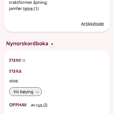
traktformet åpning
;
jamfør
teine
(1)
Artikkelside
oppslagsord
Nynorskordboka
4
2
ruse
II
rusa
verb
Vis bøying
Opphav
1
av
rus
(
I)