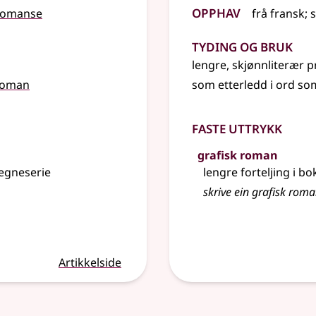
Opphav
romanse
frå
fransk
;
Tyding og bruk
lengre, skjønnliterær p
roman
som etterledd i ord so
Faste uttrykk
grafisk roman
tegneserie
lengre forteljing i b
skrive ein grafisk ro
Artikkelside