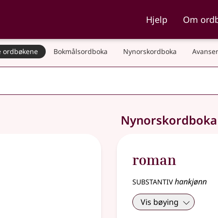
ka og Nynorskordboka
Hjelp
Om ord
 ordbøkene
Bokmålsordboka
Nynorskordboka
Avanser
Nynorskordbok
roman
substantiv
hankjønn
Vis bøying