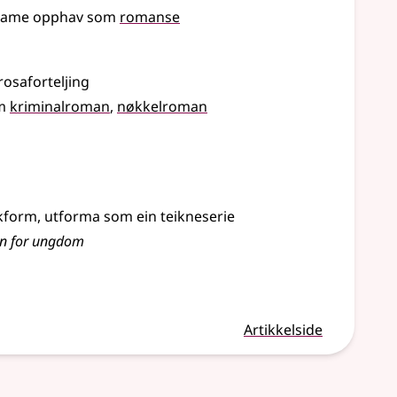
same opphav som
romanse
rosaforteljing
m
kriminalroman
nøkkelroman
okform, utforma som ein teikneserie
man for ungdom
Artikkelside