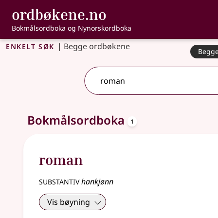
, Bokmålsordbo
ordbøkene.no
Gå til hovedinnhold
Tilgjengelighet
Bokmålsordboka og Nynorskordboka
Enkelt søk
|
Begge ordbøkene
Begge
2 treff
.
Ytterligere søkeforslag tilgjengelige
oppslagsord
Bokmålsordboka
1
roman
substantiv
hankjønn
Vis bøyning