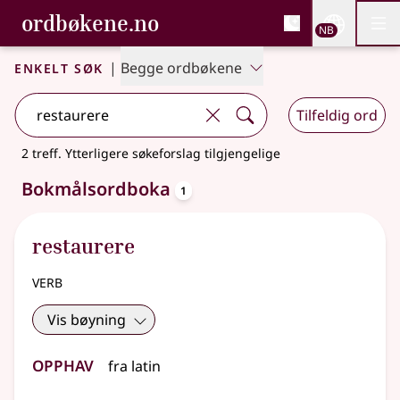
, Bokmålsordboka og N
ordbøkene.no
Nettsi
NB
Men
Gå til hovedinnhold
Tilgjengelighet
Bokmålsordboka og Nynorskordboka
Enkelt søk
|
Begge ordbøkene
Tilfeldig ord
2 treff
.
Ytterligere søkeforslag tilgjengelige
oppslagsord
Bokmålsordboka
1
restaurere
verb
Vis bøyning
Opphav
fra
latin