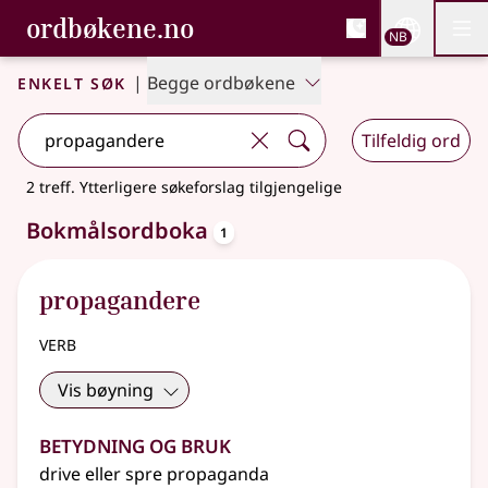
, Bokmålsordboka og N
ordbøkene.no
Nettsi
NB
Men
Gå til hovedinnhold
Tilgjengelighet
Bokmålsordboka og Nynorskordboka
Enkelt søk
|
Begge ordbøkene
Tilfeldig ord
2 treff
.
Ytterligere søkeforslag tilgjengelige
oppslagsord
Bokmålsordboka
1
propagandere
verb
Vis bøyning
Betydning og bruk
drive eller spre propaganda