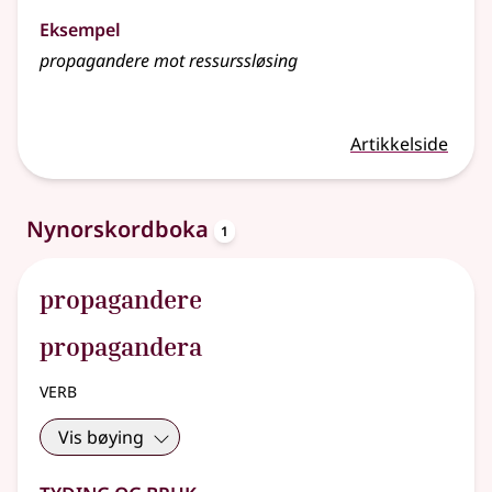
Eksempel
propagandere
mot ressurssløsing
Artikkelside
oppslagsord
Nynorskordboka
1
propagandere
propagandera
verb
Vis bøying
Tyding og bruk