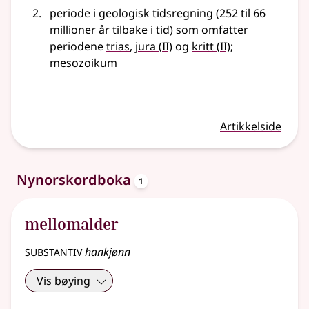
periode i geologisk tidsregning (252 til 66
millioner år tilbake i tid) som omfatter
2
2
periodene
trias
,
jura
(
II)
og
kritt
(
II)
;
mesozoikum
Artikkelside
oppslagsord
Nynorskordboka
1
mellomalder
substantiv
hankjønn
Vis bøying