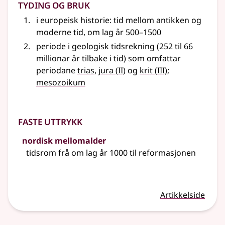
Tyding og bruk
i europeisk historie: tid mellom antikken og
moderne tid, om lag år 500–1500
periode i geologisk tidsrekning (252 til 66
millionar år tilbake i tid) som omfattar
2
3
periodane
trias
,
jura
(
II)
og
krit
(
III)
;
mesozoikum
Faste uttrykk
nordisk mellomalder
tidsrom frå om lag år 1000 til reformasjonen
Artikkelside