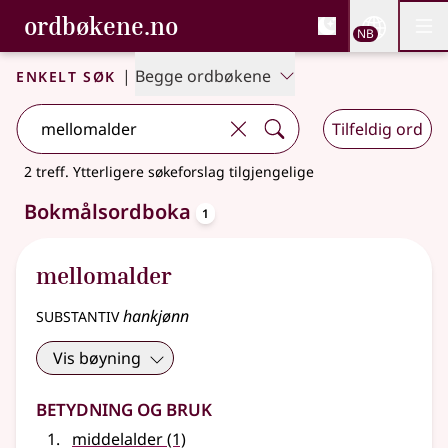
, Bokmålsordboka og N
ordbøkene.no
Nettsi
NB
Men
Gå til hovedinnhold
Tilgjengelighet
Bokmålsordboka og Nynorskordboka
Enkelt søk
|
Begge ordbøkene
Tilfeldig ord
2 treff
.
Ytterligere søkeforslag tilgjengelige
oppslagsord
Bokmålsordboka
1
mellomalder
substantiv
hankjønn
Vis bøyning
Betydning og bruk
middelalder
(1)