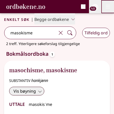
, Bokmålsordboka og N
ordbøkene.no
Nettsi
NB
Men
Gå til hovedinnhold
Tilgjengelighet
Bokmålsordboka og Nynorskordboka
Enkelt søk
|
Begge ordbøkene
Tilfeldig ord
2 treff
.
Ytterligere søkeforslag tilgjengelige
oppslagsord
Bokmålsordboka
1
masochisme
,
masokisme
substantiv
hankjønn
Vis bøyning
Uttale
masokisˊme