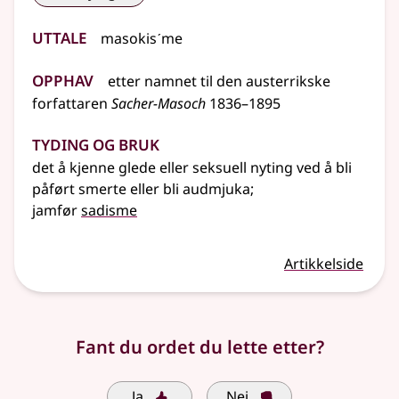
Uttale
masokisˊme
Opphav
etter
namnet
til den austerrikske
forfattaren
Sacher-Masoch
1836–1895
Tyding og bruk
det å kjenne glede eller seksuell nyting ved å bli
påført smerte eller bli audmjuka
;
jamfør
sadisme
Artikkelside
Fant du ordet du lette etter?
Ja
Nei