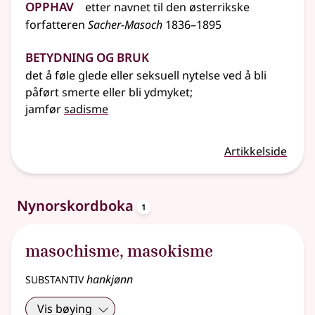
Opphav
etter
navnet
til den østerrikske
forfatteren
Sacher-Masoch
1836–1895
Betydning og bruk
det å føle glede eller seksuell nytelse ved å bli
påført smerte eller bli ydmyket
;
jamfør
sadisme
Artikkelside
oppslagsord
Nynorskordboka
1
masochisme
,
masokisme
substantiv
hankjønn
Vis bøying