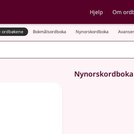
ka og Nynorskordboka
Hjelp
Om ord
 ordbøkene
Bokmålsordboka
Nynorskordboka
Avanser
Nynorskordbok