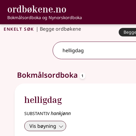
, Bokmålsordbo
ordbøkene.no
Gå til hovedinnhold
Tilgjengelighet
Bokmålsordboka og Nynorskordboka
Enkelt søk
|
Begge ordbøkene
Begge
Ett treff
.
Ytterligere søkeforslag tilgjengelige
oppslagsord
Bokmålsordboka
1
helligdag
substantiv
hankjønn
Vis bøyning