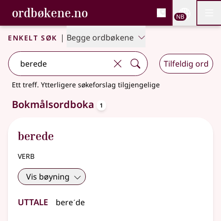
, Bokmålsordboka og N
ordbøkene.no
Nettsi
NB
Men
Gå til hovedinnhold
Tilgjengelighet
Bokmålsordboka og Nynorskordboka
Enkelt søk
|
Begge ordbøkene
Tilfeldig ord
Ett treff
.
Ytterligere søkeforslag tilgjengelige
oppslagsord
Bokmålsordboka
1
berede
verb
Vis bøyning
Uttale
bereˊde