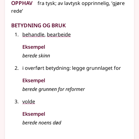
Opphav
fra
tysk
;
av
lavtysk
opprinnelig, ‘gjøre
rede’
Betydning og bruk
behandle
,
bearbeide
Eksempel
berede
skinn
i overført betydning
: legge grunnlaget for
Eksempel
berede
grunnen for reformer
volde
Eksempel
berede
noens død