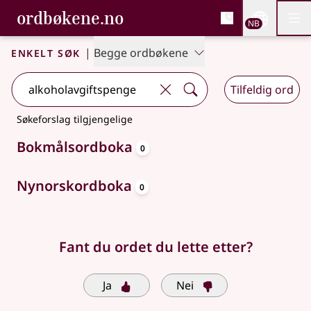
, Bokmålsordboka og N
ordbøkene.no
Nettsi
NB
Men
Gå til hovedinnhold
Tilgjengelighet
Bokmålsordboka og Nynorskordboka
Enkelt søk
|
Begge ordbøkene
Tilfeldig ord
Søkeforslag tilgjengelige
oppslagsord
Bokmålsordboka
0
oppslagsord
Nynorskordboka
0
Fant du ordet du lette etter?
Ja
Nei