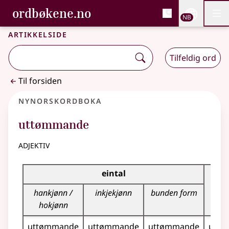
, Bokmålsordboka og N
ordbøkene.no
Nettsi
NB
Men
Gå til hovedinnhold
Tilgjengelighet
Bokmålsordboka og Nynorskordboka
Artikkelside
Tilfeldig ord
Til forsiden
Nynorskordboka
uttømmande
adjektiv
Bøyningstabell for dette adjektivet
eintal
fl
hankjønn /
inkjekjønn
bunden form
hokjønn
uttømmande
uttømmande
uttømmande
uttø