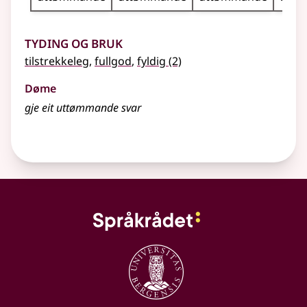
Tyding og bruk
tilstrekkeleg
,
fullgod
,
fyldig
(2)
Døme
gje eit
uttømmande
svar