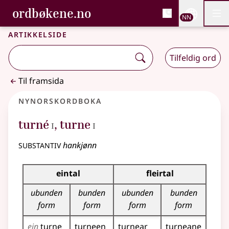
, Bokmålsordboka og N
ordbøkene.no
Nettsi
NN
Men
Gå til hovudinnhald
Tilgjenge
Bokmålsordboka og Nynorskordboka
Artikkelside
Tilfeldig ord
Til framsida
Nynorskordboka
1
1
turné
,
turne
I
I
substantiv
hankjønn
Bøyningstabell for dette substantivet
eintal
fleirtal
ubunden
bunden
ubunden
bunden
form
form
form
form
ein
turne
turneen
turnear
turneane