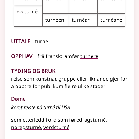
ein
turné
turnéen
turnéar
turnéane
Uttale
turneˊ
Opphav
frå
fransk
;
jamfør
turnere
Tyding og bruk
reise som kunstnar, gruppe
eller liknande
gjer for
å opptre for publikum fleire ulike stader
Døme
koret reiste på turné til USA
som etterledd i ord som
føredragsturné
noregsturné
verdsturné