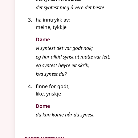
det syntest meg å vere det beste
ha inntrykk av
;
meine, tykkje
Døme
vi syntest det var godt nok
;
eg har alltid synst at matte var lett
;
eg syntest høyre eit skrik
;
kva synest du?
finne for godt
;
like, ynskje
Døme
du kan kome når du synest
Faste uttrykk