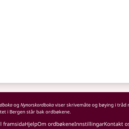
rdboka
og
Nynorskordboka
viser skrivemåte og bøying i tråd
tet i Bergen står bak ordbøkene.
il framsida
Hjelp
Om ordbøkene
Innstillingar
Kontakt o