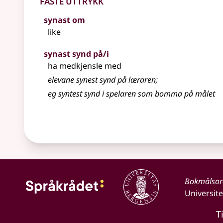
synast om
like
synast synd på/i
ha medkjensle med
elevane synest synd på læraren
;
eg syntest synd i spelaren som bomma på målet
Bokmålso
Universite
T