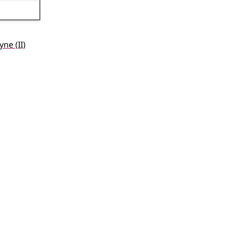
2
yne
(
II)