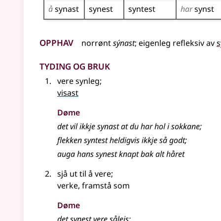
å
synast
synest
syntest
har
synst
Opphav
norrønt
sýnast
;
eigenleg
refleksiv av
s
Tyding og bruk
vere synleg
;
visast
Døme
det vil ikkje synast at du har hol i sokkane
;
flekken syntest heldigvis ikkje så godt
;
auga hans synest knapt bak alt håret
sjå ut til å vere
;
verke, framstå som
Døme
det synest vere såleis
;