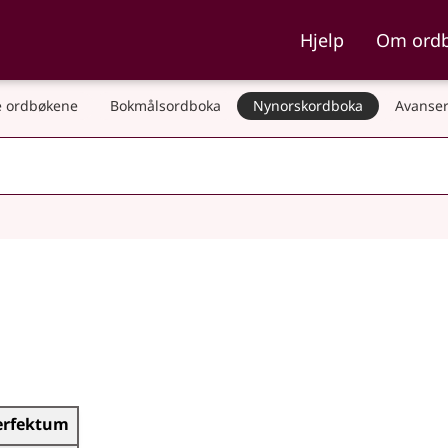
ka og Nynorskordboka
Hjelp
Om ord
 ordbøkene
Bokmålsordboka
Nynorskordboka
Avanser
erfektum