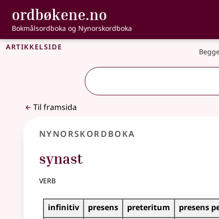
, Bokmålsordbo
ordbøkene.no
Gå til hovudinnhald
Tilgjenge
Bokmålsordboka og Nynorskordboka
Artikkelside
Begge
Til framsida
Nynorskordboka
synast
verb
Bøyningstabell for dette verbet
infinitiv
presens
preteritum
presens p