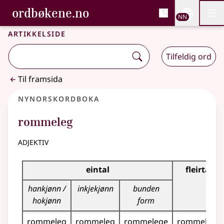
, Bokmålsordboka og N
ordbøkene.no
Nettsi
NN
Men
Gå til hovudinnhald
Tilgjenge
Bokmålsordboka og Nynorskordboka
Artikkelside
Tilfeldig ord
Til framsida
Nynorskordboka
rommeleg
adjektiv
Bøyningstabell for dette adjektivet
eintal
fleirtal
hankjønn /
inkjekjønn
bunden
hokjønn
form
rommeleg
rommeleg
rommelege
rommelege