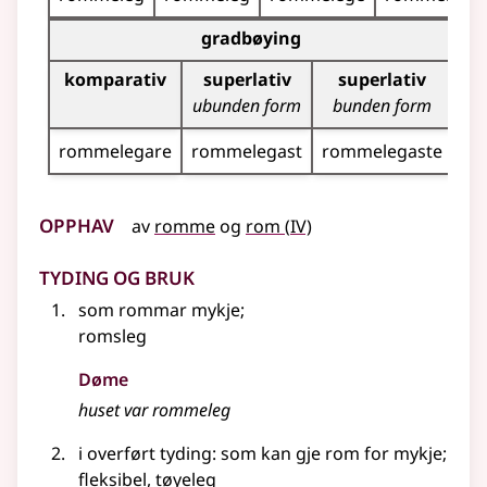
Bøyningstabell for dette adjektivet (gradbøyning)
gradbøying
komparativ
superlativ
superlativ
ubunden form
bunden form
rommelegare
rommelegast
rommelegaste
Opphav
4
av
romme
og
rom
(
IV)
Tyding og bruk
som rommar mykje
;
romsleg
Døme
huset var
rommeleg
i
overført tyding
: som kan gje rom for mykje
;
fleksibel
,
tøyeleg