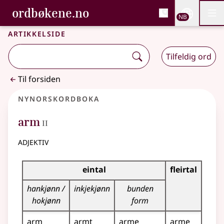
, Bokmålsordboka og N
ordbøkene.no
Nettsi
NB
Men
Gå til hovedinnhold
Tilgjengelighet
Bokmålsordboka og Nynorskordboka
Artikkelside
Tilfeldig ord
Til forsiden
Nynorskordboka
2
arm
II
adjektiv
Bøyningstabell for dette adjektivet
eintal
fleirtal
hankjønn /
inkjekjønn
bunden
hokjønn
form
arm
armt
arme
arme