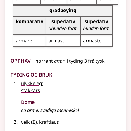
Bøyningstabell for dette adjektivet (gradbøyning)
gradbøying
komparativ
superlativ
superlativ
ubunden form
bunden form
armare
armast
armaste
Opphav
norrønt
armr
;
i
tyding
3 frå
tysk
Tyding og bruk
ulykkeleg
;
stakkars
Døme
eg arme, syndige menneske!
2
veik
(
II)
,
kraftlaus