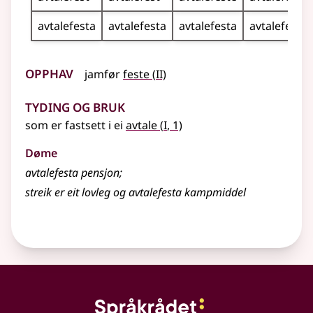
avtalefesta
avtalefesta
avtalefesta
avtalefesta
Opphav
2
jamfør
feste
(
II)
Tyding og bruk
1
som er fastsett i ei
avtale
(
I
, 1)
Døme
avtalefesta pensjon
;
streik er eit lovleg og avtalefesta kampmiddel