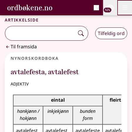
, Bokmålsordboka og N
ordbøkene.no
Nettsi
NN
Men
Gå til hovudinnhald
Tilgjenge
Bokmålsordboka og Nynorskordboka
Artikkelside
Tilfeldig ord
Til framsida
Nynorskordboka
avtalefesta
,
avtalefest
adjektiv
Bøyningstabell for dette adjektivet
eintal
fleirtal
hankjønn /
inkjekjønn
bunden
hokjønn
form
avtalefest
avtalefest
avtalefeste
avtalefeste