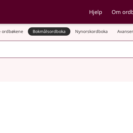
ka og Nynorskordboka
Hjelp
Om ord
 ordbøkene
Bokmålsordboka
Nynorskordboka
Avanser