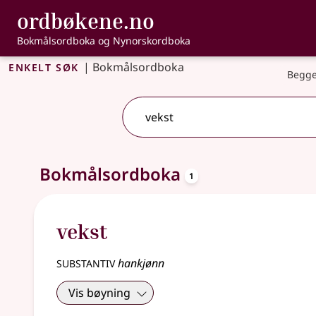
, Bokmålsordbo
ordbøkene.no
Gå til hovudinnhald
Tilgjenge
Bokmålsordboka og Nynorskordboka
Enkelt søk
|
Bokmålsordboka
Begge
oppslagsord
Eitt treff
Bokmålsordboka
.
Ytterlegare søkjeforslag tilgjengelege
1
vekst
substantiv
hankjønn
Vis bøyning