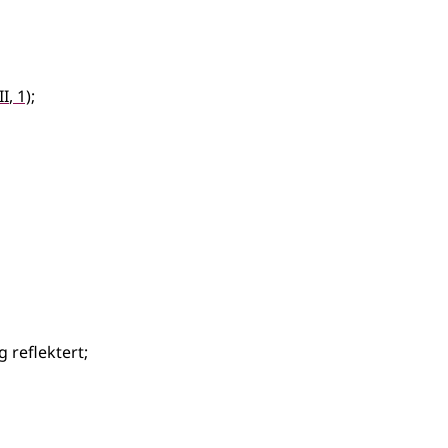
2
II
, 1)
;
g reflektert
;