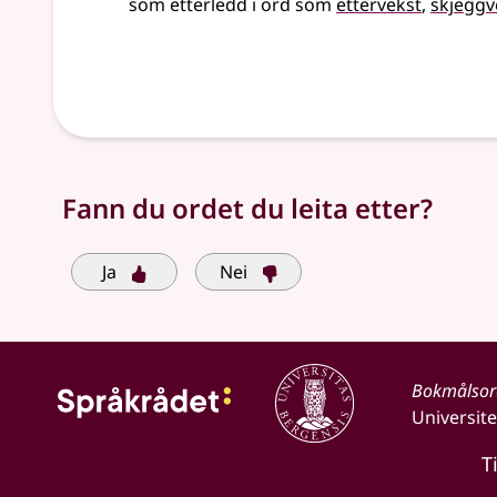
som etterledd i ord som
ettervekst
skjeggv
Fann du ordet du leita etter?
Ja
Nei
Bokmålso
Universite
T