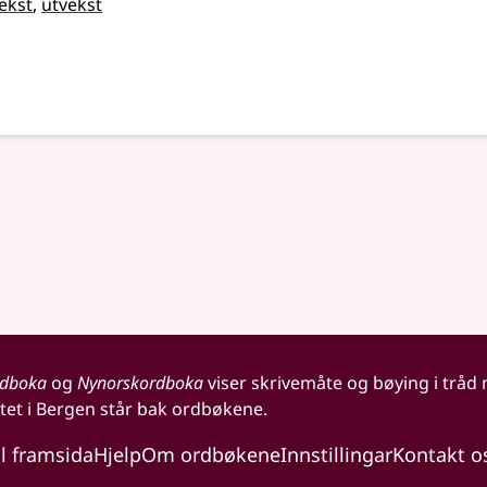
ekst
utvekst
rdboka
og
Nynorskordboka
viser skrivemåte og bøying i tråd
tet i Bergen står bak ordbøkene.
il framsida
Hjelp
Om ordbøkene
Innstillingar
Kontakt o