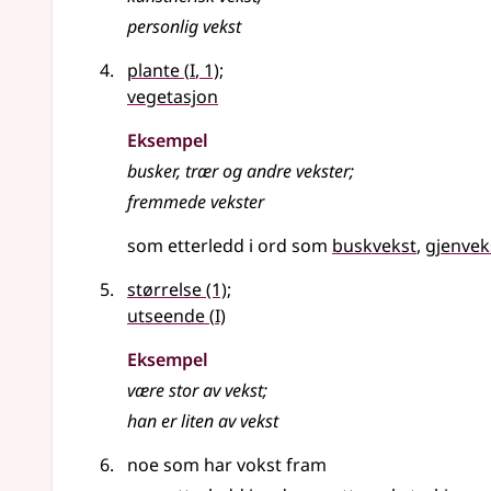
personlig vekst
1
plante
(
I
, 1)
;
vegetasjon
Eksempel
busker, trær og andre
vekster
;
fremmede
vekster
som etterledd i ord som
buskvekst
gjenvek
størrelse
(1)
;
1
utseende
(
I)
Eksempel
være stor av
vekst
;
han er liten av vekst
noe som har vokst fram