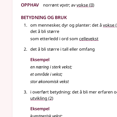
Opphav
2
norrønt
vǫxtr
;
av
vokse
(
II)
Betydning og bruk
om mennesker, dyr og planter: det å
vokse
(
det å bli større
som etterledd i ord som
cellevekst
det å bli større i tall eller omfang
Eksempel
en næring i sterk
vekst
;
et område i
vekst
;
stor økonomisk vekst
i overført betydning
: det å bli mer erfaren o
utvikling
(2)
Eksempel
kunstnerisk vekst
;