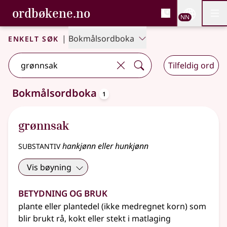
, Bokmålsordboka og N
ordbøkene.no
Nettsi
NN
Men
Gå til hovudinnhald
Tilgjenge
Bokmålsordboka og Nynorskordboka
Enkelt søk
|
Bokmålsordboka
Tilfeldig ord
oppslagsord
Bokmålsordboka
1
Eitt treff
.
Ytterlegare søkjeforslag tilgjengelege
grønnsak
substantiv
hankjønn eller hunkjønn
Vis bøyning
Betydning og bruk
plante eller plantedel (ikke medregnet korn) som
blir brukt rå, kokt eller stekt i matlaging