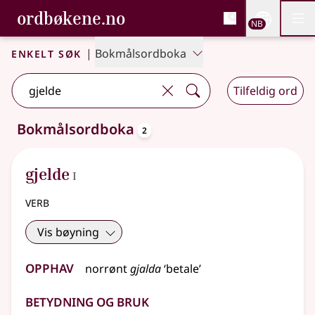
, Bokmålsordboka og N
ordbøkene.no
Nettsi
NB
Men
Gå til hovedinnhold
Tilgjengelighet
Bokmålsordboka og Nynorskordboka
Enkelt søk
|
Bokmålsordboka
Tilfeldig ord
oppslagsord
Bokmålsordboka
2
2 treff
.
Ytterligere søkeforslag tilgjengelige
1
gjelde
I
verb
Vis bøyning
Opphav
norrønt
gjalda
‘betale’
Betydning og bruk