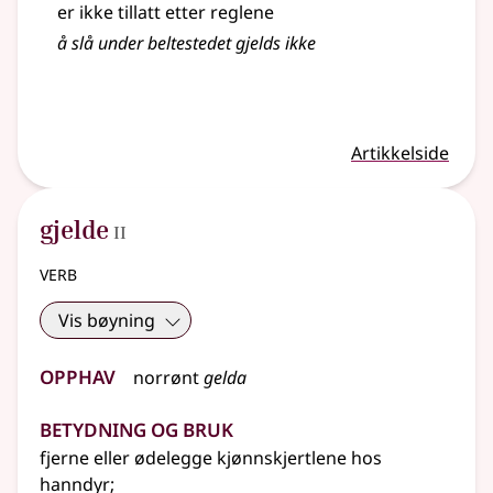
er ikke tillatt etter reglene
å slå under beltestedet gjelds ikke
Artikkelside
2
gjelde
II
verb
Vis bøyning
Opphav
norrønt
gelda
Betydning og bruk
fjerne
eller
ødelegge kjønnskjertlene hos
hanndyr
;