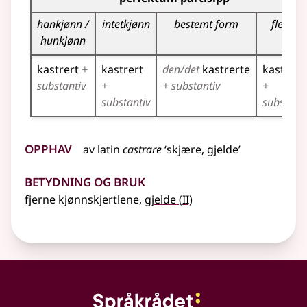
hankjønn /
intetkjønn
bestemt form
flertall
hunkjønn
kastrert
+
kastrert
den/det
kastrerte
kastrert
substantiv
+
+ substantiv
+
substantiv
substanti
Opphav
av
latin
castrare
‘skjære, gjelde’
Betydning og bruk
2
fjerne kjønnskjertlene,
gjelde
(
II)