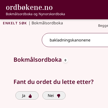
, Bokmålsordbo
ordbøkene.no
Gå til hovedinnhold
Tilgjengelighet
Bokmålsordboka og Nynorskordboka
Enkelt søk
|
Bokmålsordboka
Begge
oppslagsord
Søkeforslag tilgjengelige
Bokmålsordboka
0
Fant du ordet du lette etter?
Ja
Nei