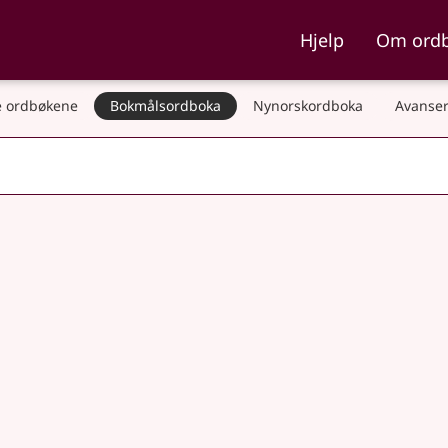
ka og Nynorskordboka
Hjelp
Om ord
 ordbøkene
Bokmålsordboka
Nynorskordboka
Avanser