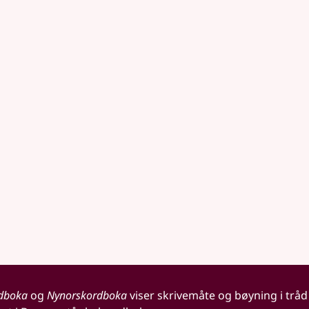
dboka
og
Nynorskordboka
viser skrivemåte og bøyning i tråd