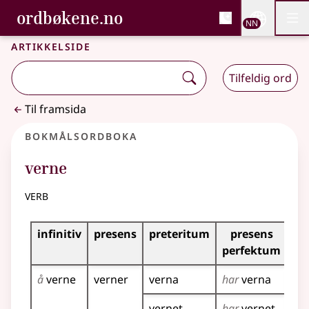
, Bokmålsordboka og N
ordbøkene.no
Nettsi
NN
Men
Gå til hovudinnhald
Tilgjenge
Bokmålsordboka og Nynorskordboka
Artikkelside
Tilfeldig ord
Til framsida
Bokmålsordboka
verne
verb
Bøyingstabell for dette verbet
infinitiv
presens
preteritum
presens
im
perfektum
å
verne
verner
verna
har
verna
ve
vernet
har
vernet