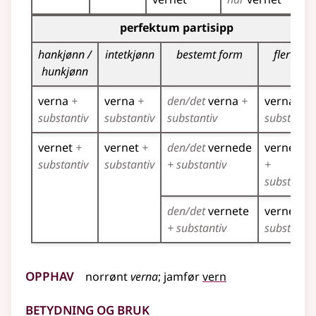
Bøyingstabell for dette verbet (partisippformer)
perfektum partisipp
hankjønn /
intetkjønn
bestemt form
flertall
hunkjønn
verna
+
verna
+
den/det
verna
+
verna
+
substantiv
substantiv
substantiv
substantiv
vernet
+
vernet
+
den/det
vernede
vernede
substantiv
substantiv
+ substantiv
+
substantiv
den/det
vernete
vernete
+
+ substantiv
substantiv
Opphav
norrønt
verna
;
jamfør
vern
Betydning og bruk