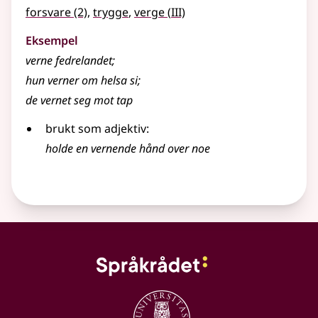
3
forsvare
(2)
,
trygge
,
verge
(
III)
Eksempel
verne
fedrelandet
;
hun
verner
om helsa si
;
de
vernet
seg mot tap
brukt som
adjektiv
:
holde en
vernende
hånd over noe