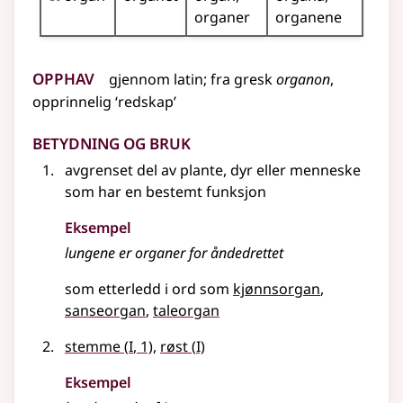
organer
organene
Opphav
gjennom
latin
;
fra
gresk
organon
,
opprinnelig ‘redskap’
Betydning og bruk
avgrenset del av plante, dyr
eller
menneske
som har en bestemt funksjon
Eksempel
lungene er
organer
for åndedrettet
som etterledd i ord som
kjønnsorgan
sanseorgan
taleorgan
1
1
stemme
(
I
, 1)
,
røst
(
I)
Eksempel