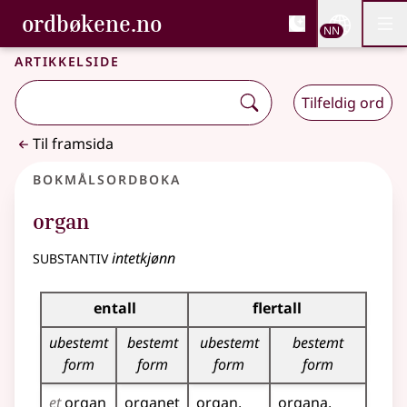
, Bokmålsordboka og N
ordbøkene.no
Nettsi
NN
Men
Gå til hovudinnhald
Tilgjenge
Bokmålsordboka og Nynorskordboka
Artikkelside
Tilfeldig ord
Til framsida
Bokmålsordboka
organ
substantiv
intetkjønn
Bøyingstabell for dette substantivet
entall
flertall
ubestemt
bestemt
ubestemt
bestemt
form
form
form
form
et
organ
organet
organ
organa