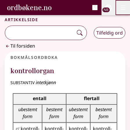
, Bokmålsordboka og N
ordbøkene.no
Nettsi
NB
Men
Gå til hovedinnhold
Tilgjengelighet
Bokmålsordboka og Nynorskordboka
Artikkelside
Tilfeldig ord
Til forsiden
Bokmålsordboka
kontrollorgan
substantiv
intetkjønn
Bøyingstabell for dette substantivet
entall
flertall
ubestemt
bestemt
ubestemt
bestemt
form
form
form
form
et
kontroll­
kontroll­
kontroll­
kontroll­