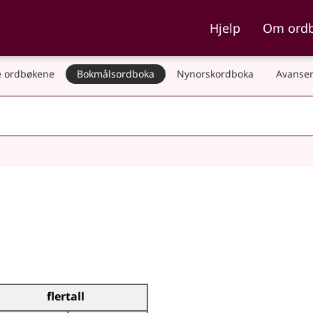
ka og Nynorskordboka
Hjelp
Om ord
 ordbøkene
Bokmålsordboka
Nynorskordboka
Avanser
flertall