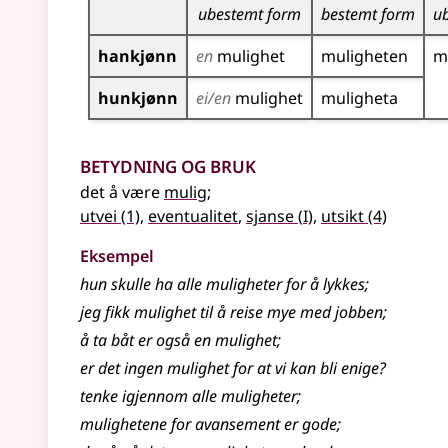
ubestemt form
bestemt form
u
hankjønn
en
mulighet
muligheten
m
hunkjønn
ei/en
mulighet
muligheta
Betydning og bruk
det å være
mulig
;
1
utvei
(1)
,
eventualitet
,
sjanse
(
I)
,
utsikt
(4)
Eksempel
hun skulle ha alle
muligheter
for å lykkes
;
jeg fikk
mulighet
til å reise mye med jobben
;
å ta båt er også en
mulighet
;
er det ingen
mulighet
for at vi kan bli enige?
tenke igjennom alle
muligheter
;
mulighetene
for avansement er gode
;