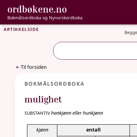
, Bokmålsordbo
ordbøkene.no
Gå til hovedinnhold
Tilgjengelighet
Bokmålsordboka og Nynorskordboka
Artikkelside
Begge
Til forsiden
Bokmålsordboka
mulighet
substantiv
hankjønn eller hunkjønn
Bøyingstabell for dette substantivet
kjønn
entall