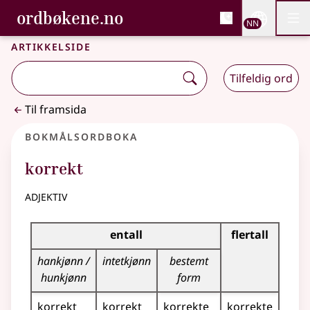
, Bokmålsordboka og N
ordbøkene.no
Nettsi
NN
Men
Gå til hovudinnhald
Tilgjenge
Bokmålsordboka og Nynorskordboka
Artikkelside
Tilfeldig ord
Til framsida
Bokmålsordboka
korrekt
adjektiv
Bøyingstabell for dette adjektivet
entall
flertall
hankjønn /
intetkjønn
bestemt
hunkjønn
form
korrekt
korrekt
korrekte
korrekte