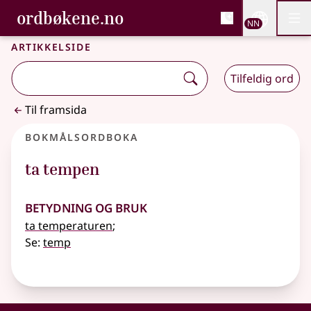
, Bokmålsordboka og N
ordbøkene.no
Nettsi
NN
Men
Gå til hovudinnhald
Tilgjenge
Bokmålsordboka og Nynorskordboka
Artikkelside
Tilfeldig ord
Til framsida
Bokmålsordboka
ta tempen
Betydning og bruk
ta temperaturen
;
Se:
temp