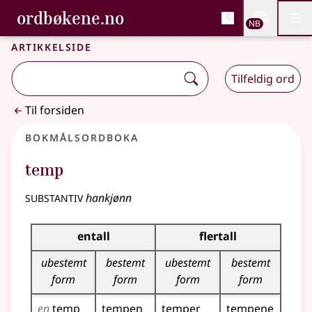
, Bokmålsordboka og N
ordbøkene.no
Nettsi
NB
Men
Gå til hovedinnhold
Tilgjengelighet
Bokmålsordboka og Nynorskordboka
Artikkelside
Tilfeldig ord
Til forsiden
Bokmålsordboka
temp
substantiv
hankjønn
Bøyingstabell for dette substantivet
entall
flertall
ubestemt
bestemt
ubestemt
bestemt
form
form
form
form
en
temp
tempen
temper
tempene