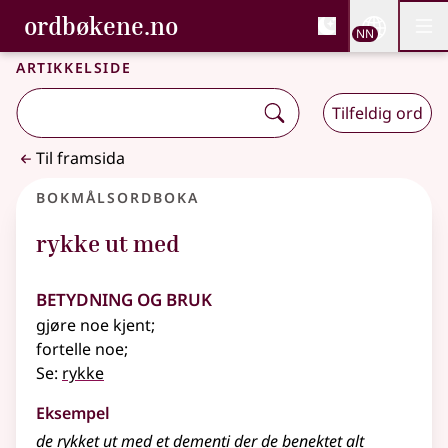
, Bokmålsordboka og N
ordbøkene.no
Nettsi
NN
Men
Gå til hovudinnhald
Tilgjenge
Bokmålsordboka og Nynorskordboka
Artikkelside
Tilfeldig ord
Til framsida
Bokmålsordboka
rykke ut med
Betydning og bruk
gjøre noe kjent
;
fortelle noe
;
Se:
rykke
Eksempel
de rykket ut med et dementi der de benektet alt