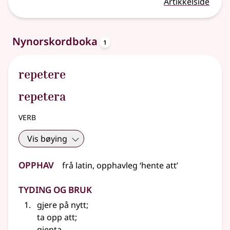
Artikkelside
oppslagsord
Nynorskordboka
1
repetere
repetera
verb
Vis bøying
Opphav
frå
latin
, opphavleg ‘hente att’
Tyding og bruk
gjere på nytt
;
ta opp att
;
gjenta