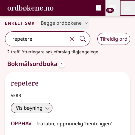
, Bokmålsordboka og N
ordbøkene.no
Nettsi
NN
Men
Gå til hovudinnhald
Tilgjenge
Bokmålsordboka og Nynorskordboka
Enkelt søk
|
Begge ordbøkene
Tilfeldig ord
2 treff
.
Ytterlegare søkjeforslag tilgjengelege
oppslagsord
Bokmålsordboka
1
repetere
verb
Vis bøyning
Opphav
fra
latin
, opprinnelig ‘hente igjen’