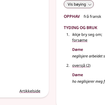
Vis bøying
Opphav
frå
fransk
Tyding og bruk
ikkje bry seg om
;
forsøme
Døme
neglisjere arbeidet s
oversjå
(2)
Døme
ho neglisjerer meg f
Artikkelside