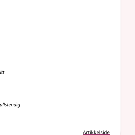
itt
ullstendig
Artikkelside