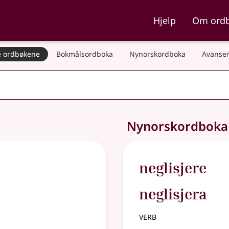
ka og Nynorskordboka
Hjelp
Om ord
 ordbøkene
Bokmålsordboka
Nynorskordboka
Avanser
Nynorskordbok
neglisjere
neglisjera
verb