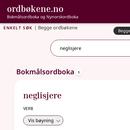
, Bokmålsordbo
ordbøkene.no
Gå til hovudinnhald
Tilgjenge
Bokmålsordboka og Nynorskordboka
Enkelt søk
|
Begge ordbøkene
Begge
2 treff
.
Ytterlegare søkjeforslag tilgjengelege
oppslagsord
Bokmålsordboka
1
neglisjere
verb
Vis bøyning