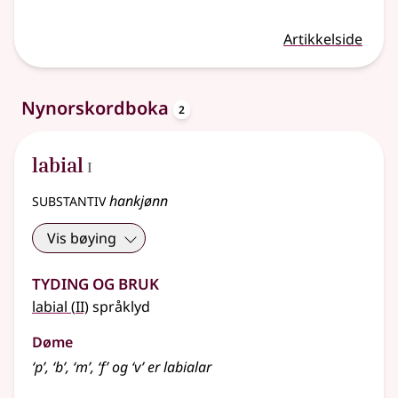
Artikkelside
oppslagsord
Nynorskordboka
2
1
labial
I
substantiv
hankjønn
Vis bøying
Tyding og bruk
2
labial
(
II)
språklyd
Døme
‘p’, ‘b’, ‘m’, ‘f’ og ‘v’ er labialar