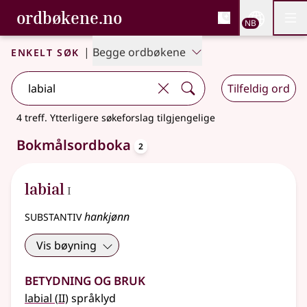
, Bokmålsordboka og N
ordbøkene.no
Nettsi
NB
Men
Gå til hovedinnhold
Tilgjengelighet
Bokmålsordboka og Nynorskordboka
Enkelt søk
|
Begge ordbøkene
Tilfeldig ord
4 treff
.
Ytterligere søkeforslag tilgjengelige
oppslagsord
Bokmålsordboka
2
1
labial
I
substantiv
hankjønn
Vis bøyning
Betydning og bruk
2
labial
(
II)
språklyd