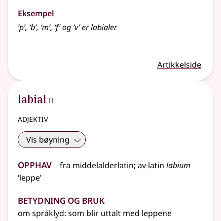
Eksempel
‘p’, ‘b’, ‘m’, ‘f’ og ‘v’ er
labialer
Artikkelside
2
labial
II
adjektiv
Vis bøyning
Opphav
fra
middelalderlatin
;
av
latin
labium
‘leppe’
Betydning og bruk
om språklyd: som blir uttalt med leppene