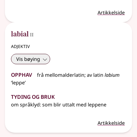
Artikkelside
2
labial
II
adjektiv
Vis bøying
Opphav
frå
mellomalderlatin
;
av
latin
labium
‘leppe’
Tyding og bruk
om språklyd: som blir uttalt med leppene
Artikkelside