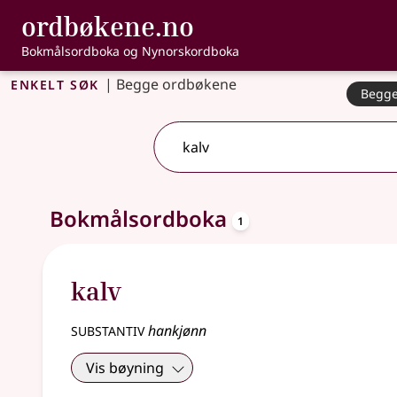
, Bokmålsordbo
ordbøkene.no
Gå til hovudinnhald
Tilgjenge
Bokmålsordboka og Nynorskordboka
Enkelt søk
|
Begge ordbøkene
Begge
2 treff
.
Ytterlegare søkjeforslag tilgjengelege
oppslagsord
Bokmålsordboka
1
kalv
substantiv
hankjønn
Vis bøyning