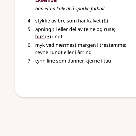
Eksempel
han er en
kalv
til å sparke fotball
2
stykke av bre som har
kalvet
(
II)
åpning til
eller
del av teine og ruse
;
buk
(3)
i not
myk ved nærmest margen i trestamme
;
revne rundt
eller
i årring
tynn line som danner kjerne i tau