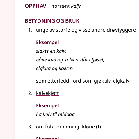
Opphav
norrønt
kalfr
Betydning og bruk
unge av storfe og visse andre
drøvtyggere
Eksempel
slakte en
kalv
;
både kua og kalven står i fjøset
;
elgkua og kalven
som etterledd i ord som
gjøkalv
elgkalv
kalvekjøtt
Eksempel
ha kalv til middag
1
om folk:
dumming
,
kløne
(
I)