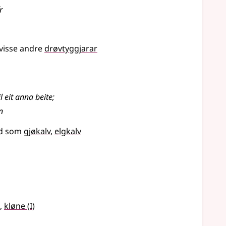
r
 visse andre
drøvtyggjarar
il eit anna beite
;
n
rd som
gjøkalv
elgkalv
1
,
kløne
(
I)