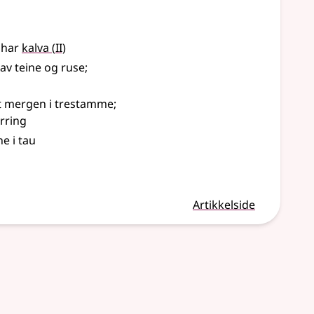
2
 har
kalva
(
II)
av teine og ruse
;
 mergen i trestamme
;
årring
e i tau
Artikkelside