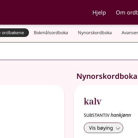
ka og Nynorskordboka
Hjelp
Om ord
 ordbøkene
Bokmålsordboka
Nynorskordboka
Avanser
Nynorskordbok
kalv
substantiv
hankjønn
Vis bøying