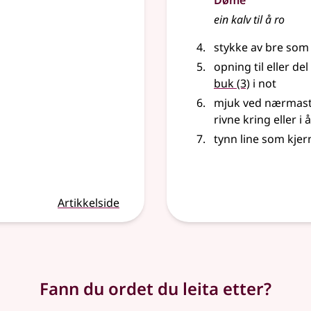
Døme
ein kalv til å ro
stykke av bre som
opning til
eller
del 
buk
(3)
i not
mjuk ved nærmast
rivne kring
eller
i 
tynn line som kjern
Artikkelside
Fann du ordet du leita etter?