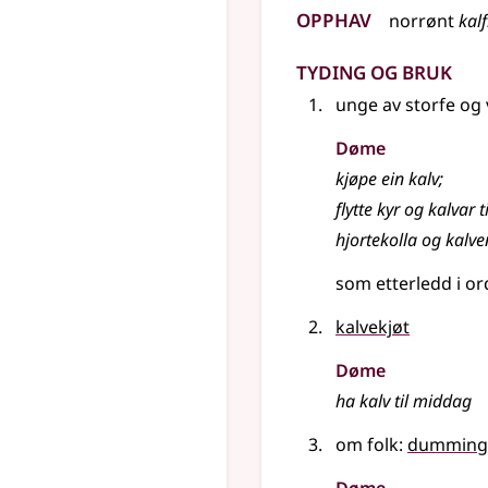
Opphav
norrønt
kalf
Tyding og bruk
unge av storfe og
Døme
kjøpe ein kalv
;
flytte kyr og kalvar t
hjortekolla og kalve
som etterledd i o
kalvekjøt
Døme
ha kalv til middag
om folk:
dumming