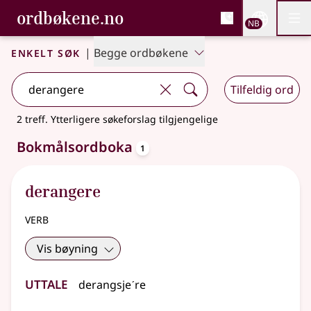
, Bokmålsordboka og N
ordbøkene.no
Nettsi
NB
Men
Gå til hovedinnhold
Tilgjengelighet
Bokmålsordboka og Nynorskordboka
Enkelt søk
|
Begge ordbøkene
Tilfeldig ord
2 treff
.
Ytterligere søkeforslag tilgjengelige
oppslagsord
Bokmålsordboka
1
derangere
verb
Vis bøyning
Uttale
derangsjeˊre