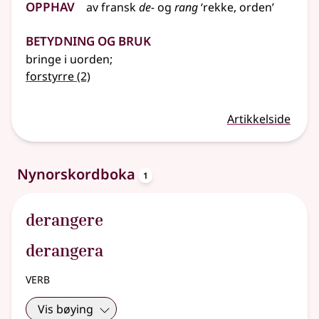
Opphav
av
fransk
de-
og
rang
‘rekke, orden’
Betydning og bruk
bringe i uorden
;
forstyrre
(2)
Artikkelside
oppslagsord
Nynorskordboka
1
derangere
derangera
verb
Vis bøying