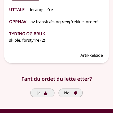
Uttale
derangsjeˊre
Opphav
av
fransk
de-
og
rang
‘rekkje, orden’
Tyding og bruk
skiple
,
forstyrre
(2)
Artikkelside
Fant du ordet du lette etter?
Ja
Nei