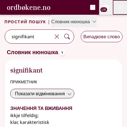
, Cловник букмола та С
ordbøkene.no
Nettsi
UK
Мен
Перейти до основного вмісту
Доступність
Cловник букмола та Словник нюношка
Простий пошук
|
Словник нюношка
Випадкове слово
oppslagsord
Словник нюношка
1
Один результат
.
Додаткові пропозиції пошуку
signifikant
прикметник
Показати відмінювання
Значення та вживання
ikkje tilfeldig
;
klar, karakteristisk