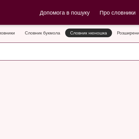
ла та Словник нюношка
Допомога в пошуку
Про словники
ловники
Словник букмола
Словник нюношка
Розширени
d