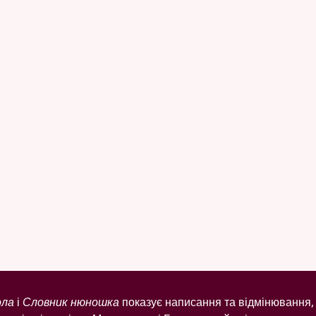
ола
і
Словник нюношка
показує написання та відмінювання, 