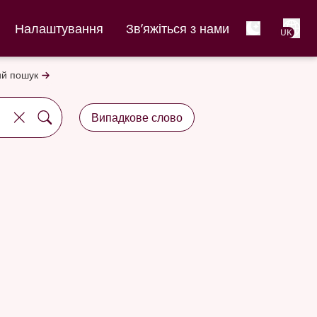
Net
Налаштування
Зв’яжіться з нами
UK
й пошук
Випадкове слово