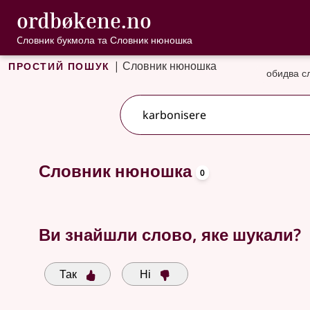
, Cловник букмо
ordbøkene.no
Перейти до основного вмісту
Доступність
Cловник букмола та Словник нюношка
Простий пошук
|
Словник нюношка
обидва с
oppslagsor
Доступні пропозиції пошуку
Словник нюношка
0
Ви знайшли слово, яке шукали?
Так
Ні