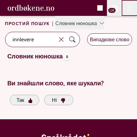
, Cловник букмола та С
ordbøkene.no
Nettsi
UK
Мен
Перейти до основного вмісту
Доступність
Cловник букмола та Словник нюношка
Простий пошук
|
Словник нюношка
Випадкове слово
oppslagsord
Словник нюношка
0
Доступні пропозиції пошуку
Ви знайшли слово, яке шукали?
Так
Ні