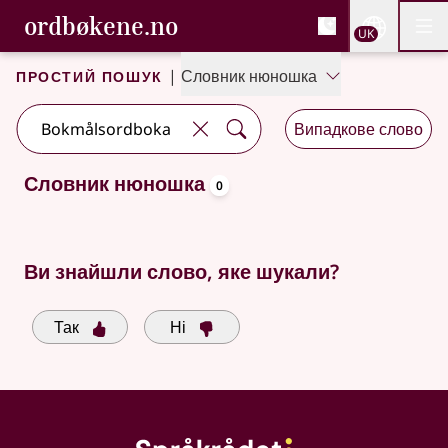
, Cловник букмола та С
ordbøkene.no
Nettsi
UK
Мен
Перейти до основного вмісту
Доступність
Cловник букмола та Словник нюношка
Простий пошук
|
Словник нюношка
Випадкове слово
oppslagsord
Словник нюношка
0
Доступні пропозиції пошуку
Ви знайшли слово, яке шукали?
Так
Ні