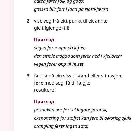
båten fører folk og gods
;
gassen blir ført i land på Nord-Jæren
vise veg frå eitt punkt til eit anna
;
gje tilgjenge (til)
Приклад
stigen fører opp på loftet
;
den smale trappa som fører ned i kjellaren
;
vegen fører opp til huset
få til å nå ein viss tilstand eller situasjon
;
føre med seg, få til følgje
;
resultere i
Приклад
prisauken har ført til lågare forbruk
;
eksponering for stoffet kan føre til alvorleg sj
krangling fører ingen stad
;