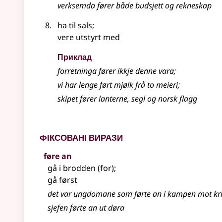
verksemda fører både budsjett og rekneskap
ha til sals
;
vere utstyrt med
Приклад
forretninga fører ikkje denne vara
;
vi har lenge ført mjølk frå to meieri
;
skipet fører lanterne, segl og norsk flagg
Фіксовані вирази
føre an
gå i brodden (for)
;
gå først
det var ungdomane som førte an i kampen mot kr
sjefen førte an ut døra