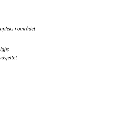
kompleks i området
ølgje
;
udsjettet