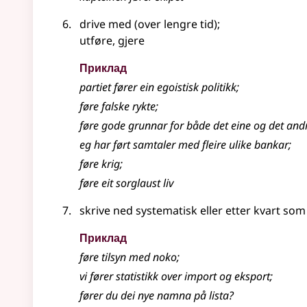
drive med (over lengre tid)
;
utføre, gjere
Приклад
partiet fører ein egoistisk politikk
;
føre falske rykte
;
føre gode grunnar for både det eine og det andr
eg har ført samtaler med fleire ulike bankar
;
føre krig
;
føre eit sorglaust liv
skrive ned systematisk eller etter kvart som
Приклад
føre tilsyn med noko
;
vi fører statistikk over import og eksport
;
fører du dei nye namna på lista?