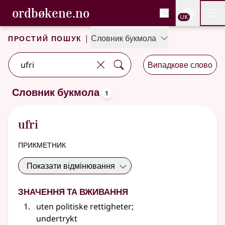
, Cловник букмола та С
ordbøkene.no
Nettsi
UK
Мен
Перейти до основного вмісту
Доступність
Cловник букмола та Словник нюношка
Простий пошук
|
Словник букмола
Випадкове слово
oppslagsord
Словник букмола
1
Один результат
.
Додаткові пропозиції пошуку
ufri
прикметник
Показати відмінювання
Значення та вживання
uten politiske rettigheter
;
undertrykt