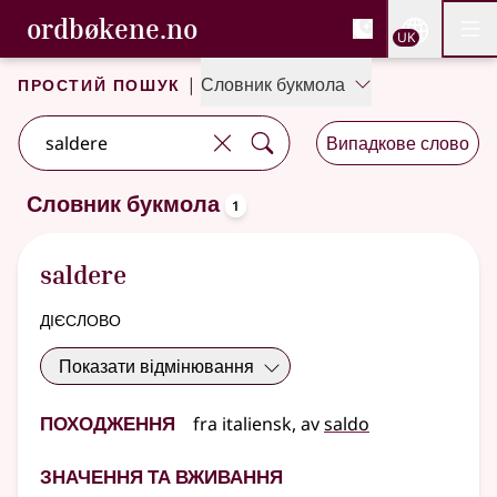
, Cловник букмола та С
ordbøkene.no
Nettsi
UK
Мен
Перейти до основного вмісту
Доступність
Cловник букмола та Словник нюношка
Простий пошук
|
Словник букмола
Випадкове слово
oppslagsord
Словник букмола
1
Один результат
.
Додаткові пропозиції пошуку
saldere
дієслово
Показати відмінювання
Походження
fra
italiensk
, av
saldo
Значення та вживання