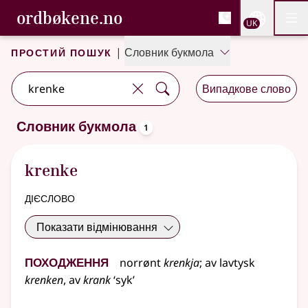
, Cловник букмола та С
ordbøkene.no
Nettsi
UK
Мен
Перейти до основного вмісту
Доступність
Cловник букмола та Словник нюношка
Простий пошук
|
Словник букмола
Випадкове слово
oppslagsord
Словник букмола
1
Один результат
.
Додаткові пропозиції пошуку
krenke
дієслово
Показати відмінювання
Походження
norrønt
krenkja
;
av
lavtysk
krenken
, av
krank
‘syk’