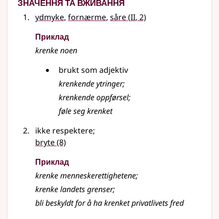
Значення та вживання
2
ydmyke
,
fornærme
,
såre
(
II
, 2)
Приклад
krenke
noen
brukt som
adjektiv
krenkende ytringer
;
krenkende oppførsel
;
føle seg
krenket
ikke respektere
;
bryte
(8)
Приклад
krenke
menneskerettighetene
;
krenke
landets grenser
;
bli beskyldt for å ha krenket privatlivets fred