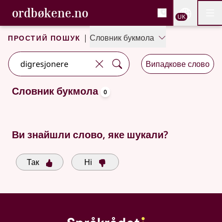
, Cловник букмола та С
ordbøkene.no
Nettsi
UK
Мен
Перейти до основного вмісту
Доступність
Cловник букмола та Словник нюношка
Простий пошук
|
Словник букмола
Випадкове слово
oppslagsord
Словник букмола
0
Доступні пропозиції пошуку
Ви знайшли слово, яке шукали?
Так
Ні