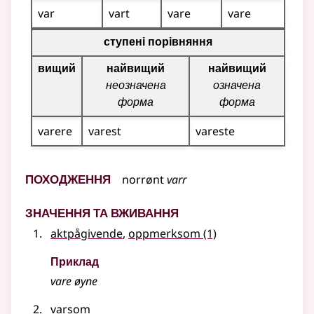
var
vart
vare
vare
Таблиця відмінювання для цього прикметника (вища, 
ступені порівняння
вищий
найвищий
найвищий
неозначена
означена
форма
форма
varere
varest
vareste
Походження
norrønt
varr
Значення та вживання
aktpågivende
,
oppmerksom
(1)
Приклад
vare
øyne
varsom