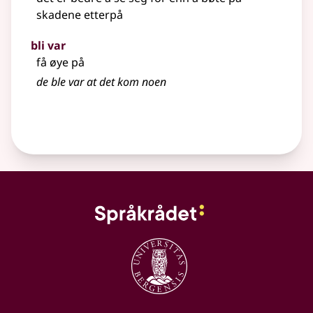
skadene etterpå
bli var
få øye på
de ble var at det kom noen