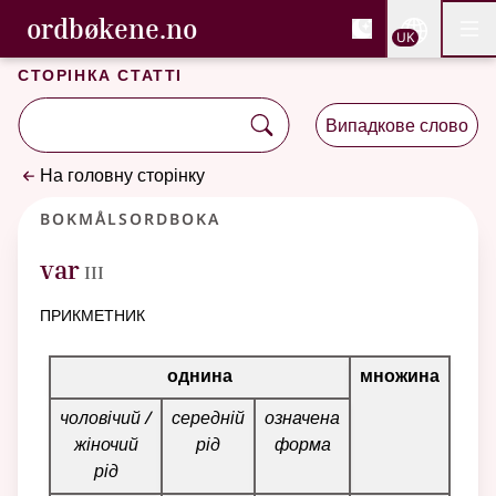
, Cловник букмола та С
ordbøkene.no
Nettsi
UK
Мен
Перейти до основного вмісту
Доступність
Cловник букмола та Словник нюношка
Сторінка статті
Випадкове слово
На головну сторінку
Bokmålsordboka
3
var
III
прикметник
Таблиця відмінювання для цього прикметника
однина
множина
чоловічий /
середній
означена
жіночий
рід
форма
рід