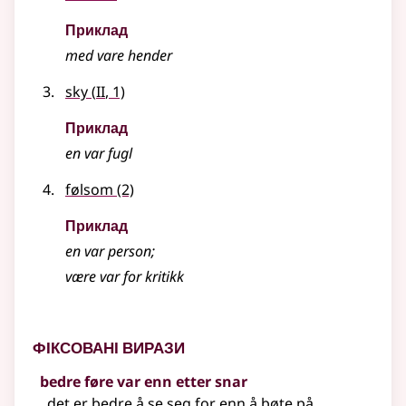
Приклад
med
vare
hender
2
sky
(
II
, 1)
Приклад
en
var
fugl
følsom
(2)
Приклад
en
var
person
;
være
var
for kritikk
Фіксовані вирази
bedre føre var enn etter snar
det er bedre å se seg for enn å bøte på