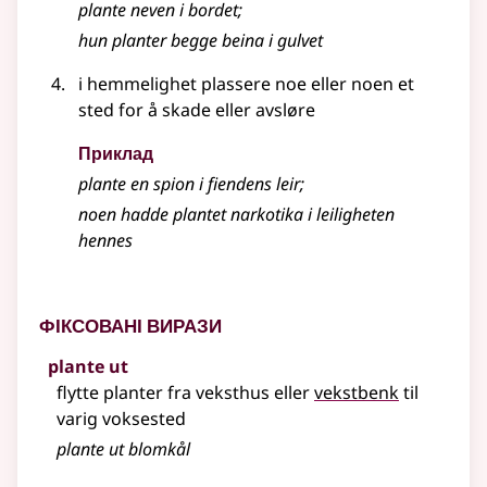
plante
neven i bordet
;
hun
planter
begge beina i gulvet
i hemmelighet plassere noe eller noen et
sted for å skade eller avsløre
Приклад
plante
en spion i fiendens leir
;
noen hadde plantet narkotika i leiligheten
hennes
Фіксовані вирази
plante ut
flytte planter fra veksthus eller
vekstbenk
til
varig voksested
plante
ut blomkål