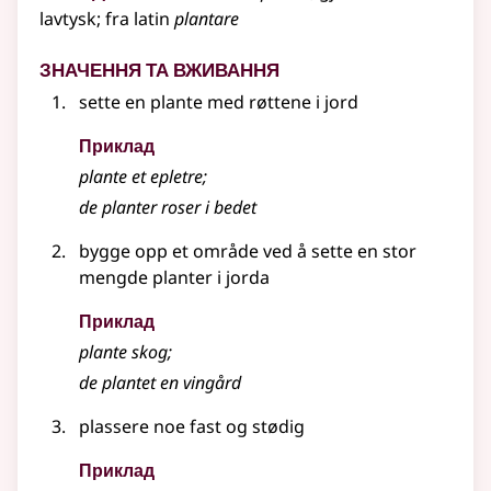
lavtysk
;
fra
latin
plantare
Значення та вживання
sette en plante med røttene i jord
Приклад
plante et epletre
;
de planter roser i bedet
bygge opp et område ved å sette en stor
mengde planter i jorda
Приклад
plante
skog
;
de plantet en vingård
plassere noe fast og stødig
Приклад