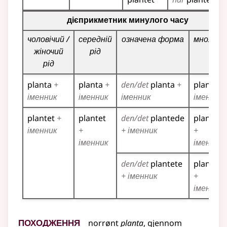
Таблиця відмінювання дієприкметників для цього діє
дієприкметник минулого часу
чоловічий /
середній
означена форма
множин
жіночий
рід
рід
planta
+
planta
+
den/det
planta
+
planta
+
іменник
іменник
іменник
іменник
plantet
+
plantet
den/det
plantede
planted
іменник
+
+ іменник
+
іменник
іменник
den/det
plantete
plantete
+ іменник
+
іменник
Походження
norrønt
planta
,
gjennom