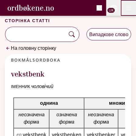
, Cловник букмола та С
ordbøkene.no
Nettsi
UK
Мен
Перейти до основного вмісту
Доступність
Cловник букмола та Словник нюношка
Сторінка статті
Випадкове слово
На головну сторінку
Bokmålsordboka
vekstbenk
іменник
чоловічий
Таблиця відмінювання для цього іменника
однина
множина
неозначена
означена
неозначена
озн
форма
форма
форма
фо
en
vekstbenk
vekstbenken
vekstbenker
vekst