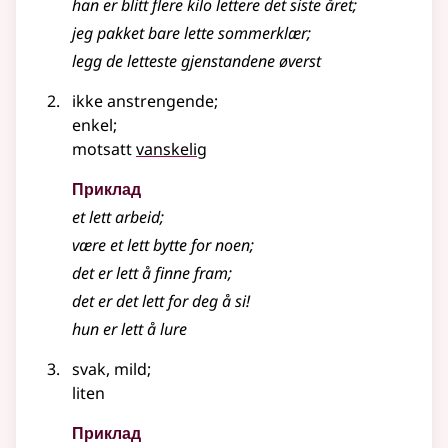
han er blitt flere kilo lettere det siste året
;
jeg pakket bare
lette
sommerklær
;
legg de letteste gjenstandene øverst
ikke anstrengende
;
enkel
;
motsatt
vanskelig
Приклад
et
lett
arbeid
;
være et
lett
bytte for noen
;
det er
lett
å finne fram
;
det er det
lett
for deg å si!
hun er
lett
å lure
svak, mild
;
liten
Приклад