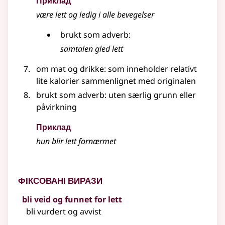
Приклад
være
lett
og ledig i alle bevegelser
brukt som
adverb
:
samtalen gled
lett
om mat og drikke: som inneholder relativt
lite kalorier sammenlignet med originalen
brukt som
adverb
: uten særlig grunn eller
påvirkning
Приклад
hun blir
lett
fornærmet
Фіксовані вирази
bli veid og funnet for lett
bli vurdert og avvist