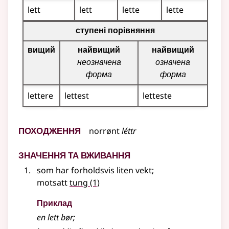
lett
lett
lette
lette
Таблиця відмінювання для цього прикметника (вища, 
ступені порівняння
вищий
найвищий
найвищий
неозначена
означена
форма
форма
lettere
lettest
letteste
Походження
norrønt
léttr
Значення та вживання
som har forholdsvis liten vekt
;
motsatt
tung
(1)
Приклад
en
lett
bør
;