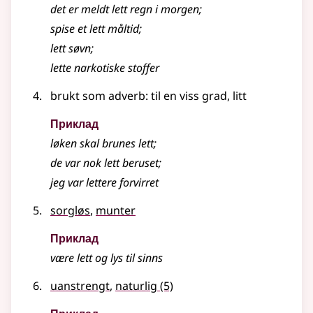
det er meldt
lett
regn i morgen
;
spise et
lett
måltid
;
lett
søvn
;
lette
narkotiske stoffer
brukt som adverb: til en viss grad, litt
Приклад
løken skal brunes lett
;
de var nok lett beruset
;
jeg var
lettere
forvirret
sorgløs
,
munter
Приклад
være
lett
og lys til sinns
uanstrengt
,
naturlig
(5)