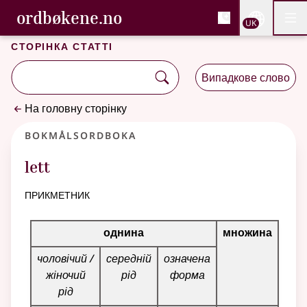
, Cловник букмола та С
ordbøkene.no
Nettsi
UK
Мен
Перейти до основного вмісту
Доступність
Cловник букмола та Словник нюношка
Сторінка статті
Випадкове слово
На головну сторінку
Bokmålsordboka
lett
прикметник
Таблиця відмінювання для цього прикметника
однина
множина
чоловічий /
середній
означена
жіночий
рід
форма
рід