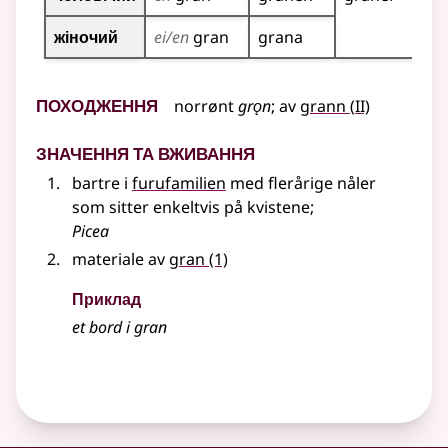
жіночий
ei/en
gran
grana
Походження
2
norrønt
grǫn
;
av
grann
(
II)
Значення та вживання
bartre i
furufamilien
med flerårige nåler
som sitter enkeltvis på kvistene
;
Picea
materiale av
gran
(1)
Приклад
et bord i
gran