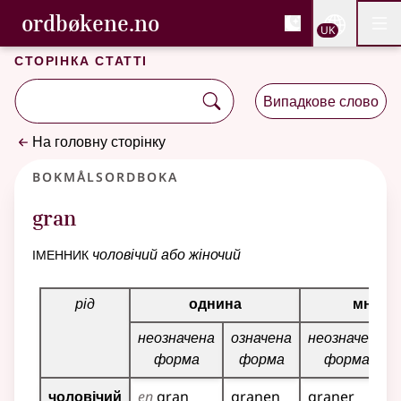
, Cловник букмола та С
ordbøkene.no
Nettsi
UK
Мен
Перейти до основного вмісту
Доступність
Cловник букмола та Словник нюношка
Сторінка статті
Випадкове слово
На головну сторінку
Bokmålsordboka
gran
іменник
чоловічий або жіночий
Таблиця відмінювання для цього іменника
рід
однина
множи
неозначена
означена
неозначена
форма
форма
форма
чоловічий
en
gran
granen
graner