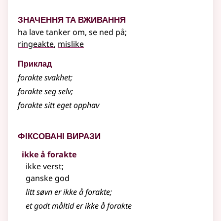
Значення та вживання
ha lave tanker om, se ned på
;
ringeakte
,
mislike
Приклад
forakte
svakhet
;
forakte seg selv
;
forakte sitt eget opphav
Фіксовані вирази
ikke å forakte
ikke verst
;
ganske god
litt søvn er ikke å forakte
;
et godt måltid er ikke å forakte