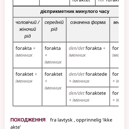
Таблиця відмінювання дієприкметників для цього діє
дієприкметник минулого часу
чоловічий /
середній
означена форма
множи
жіночий
рід
рід
forakta
+
forakta
den/det
forakta
+
forakta
іменник
+
іменник
іменни
іменник
foraktet
+
foraktet
den/det
foraktede
forakt
іменник
+
+ іменник
+ іменн
іменник
den/det
foraktete
forakte
+ іменник
+ іменн
Походження
fra
lavtysk
, opprinnelig ‘ikke
akte’