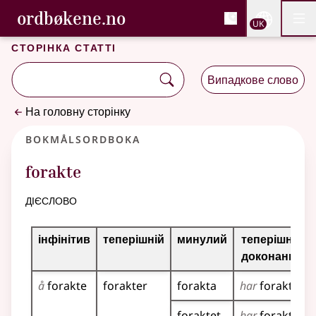
, Cловник букмола та С
ordbøkene.no
Nettsi
UK
Мен
Перейти до основного вмісту
Доступність
Cловник букмола та Словник нюношка
Сторінка статті
Випадкове слово
На головну сторінку
Bokmålsordboka
forakte
дієслово
Таблиця відмінювання для цього дієслова
інфінітив
теперішній
минулий
теперішній
доконаний
å
forakte
forakter
forakta
har
forakta
foraktet
har
foraktet